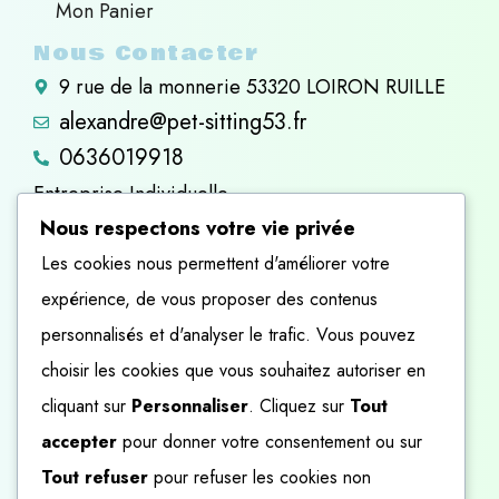
Mon Panier
Nous Contacter​
9 rue de la monnerie 53320 LOIRON RUILLE ​
alexandre@pet-sitting53.fr
0636019918
Entreprise Individuelle
Nous respectons votre vie privée
807 639 455 R.C.S. Laval
Les cookies nous permettent d'améliorer votre
80763945500029
expérience, de vous proposer des contenus
personnalisés et d'analyser le trafic. Vous pouvez
choisir les cookies que vous souhaitez autoriser en
cliquant sur
Personnaliser
. Cliquez sur
Tout
accepter
pour donner votre consentement ou sur
Tout refuser
pour refuser les cookies non
© 2021 - 2026 PET-SITTING53