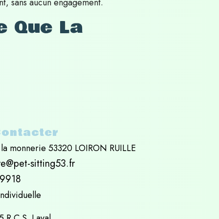
t, sans aucun engagement.
e Que La
ontacter​
 la monnerie 53320 LOIRON RUILLE ​
e@pet-sitting53.fr
9918
Individuelle
 R.C.S. Laval