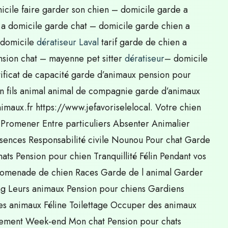
micile faire garder son chien – domicile garde a
 a domicile garde chat – domicile garde chien a
 domicile
dératiseur Laval
tarif garde de chien a
sion chat – mayenne pet sitter
dératiseur
– domicile
rtificat de capacité garde d’animaux pension pour
son fils animal animal de compagnie garde d’animaux
aux.fr https://www.jefavoriselelocal. Votre chien
 Promener Entre particuliers Absenter Animalier
Absences Responsabilité civile Nounou Pour chat Garde
ts Pension pour chien Tranquillité Félin Pendant vos
Promenade de chien Races Garde de l animal Garder
ing Leurs animaux Pension pour chiens Gardiens
les animaux Féline Toilettage Occuper des animaux
nnement Week-end Mon chat Pension pour chats