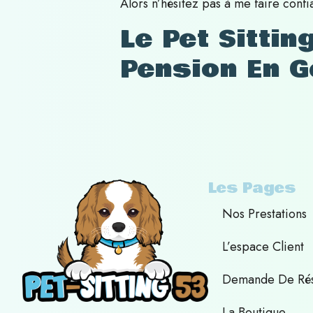
Alors n’hésitez pas à me faire conf
Le Pet Sitti
Pension En G
Les Pages
Nos Prestations
L’espace Client
Demande De Rés
La Boutique