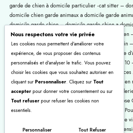
garde de chien à domicile particulier -cat sitter – d
domicile chien garde animaux a domicile garde anima
domicile garde chien – domicile garde chien a domic
domicile garde de chien – domicile garde de chien 
Nous respectons votre vie privée
– port brillet – mayenne – loiron – saint berthevin –
Les cookies nous permettent d'améliorer votre
animaux gardien d’animaux famille d’accueil famille 
expérience, de vous proposer des contenus
mode de garde solution de garde – 53940 – 53410 – 5
personnalisés et d'analyser le trafic. Vous pouvez
Sitters Gardiennage Pour chien Pendant les vacances
choisir les cookies que vous souhaitez autoriser en
Garder votre chien Pension canine Retraités Mise en 
cliquant sur
Personnaliser
. Cliquez sur
Tout
de chiens Comportementaliste Chien et chat Garderie 
accepter
pour donner votre consentement ou sur
vacances Garder mon chien Chienne Je me propose Ca
Tout refuser
pour refuser les cookies non
mon Services de garde Chenils Pour les vacances Pour
essentiels.
Assurance responsabilité Croquettes Cages Rendre vis
Solutions de garde Pour chats Balades Chatterie Pe
Personnaliser
Tout Refuser