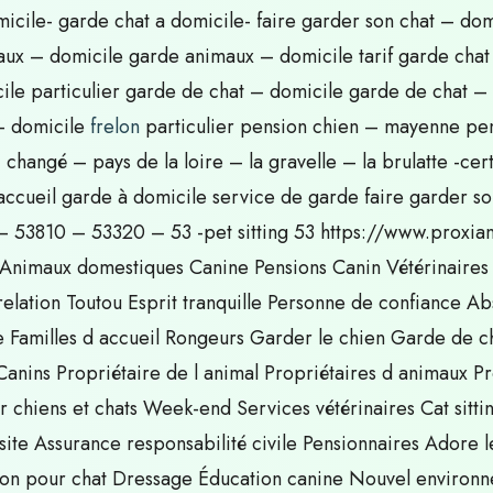
omicile- garde chat a domicile- faire garder son chat – do
ux – domicile garde animaux – domicile tarif garde chat
ile particulier garde de chat – domicile garde de chat –
– domicile
frelon
particulier pension chien – mayenne pen
 changé – pays de la loire – la gravelle – la brulatte -ce
d’accueil garde à domicile service de garde faire garder 
3810 – 53320 – 53 -pet sitting 53 https://www.proxianim
 Animaux domestiques Canine Pensions Canin Vétérinaires
relation Toutou Esprit tranquille Personne de confiance 
Familles d accueil Rongeurs Garder le chien Garde de cha
nins Propriétaire de l animal Propriétaires d animaux 
 chiens et chats Week-end Services vétérinaires Cat sitt
ite Assurance responsabilité civile Pensionnaires Adore 
nsion pour chat Dressage Éducation canine Nouvel enviro