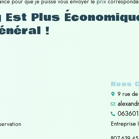
iance pour que je puisse vous envoyer le
prix
correspondan
ng Est Plus Économiqu
énéral !
Nous C
9 rue de
alexandr
063601
Entreprise 
ervation
807 639 455